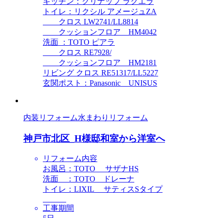
キッチン：クリナップ ラクエラ
トイレ：リクシル アメージュZA
クロス LW2741/LL8814
クッションフロア HM4042
洗面 ：TOTO ピアラ
クロス RE7928/
クッションフロア HM2181
リビング クロス RE51317/LL5227
玄関ポスト：Panasonic UNISUS
内装リフォーム
水まわりリフォーム
神戸市北区_H様邸和室から洋室へ
リフォーム内容
お風呂：TOTO サザナHS
洗面 ：TOTO ドレーナ
トイレ：LIXIL サティスSタイプ
工事期間